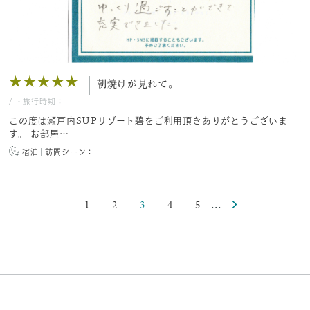
朝焼けが見れて。
/
・旅行時期：
この度は瀬戸内SUPリゾート碧をご利用頂きありがとうございま
す。 お部屋…
宿泊
訪問シーン：
1
2
3
4
5
...