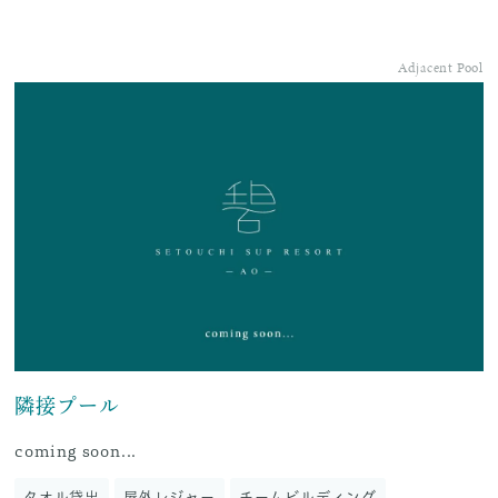
Adjacent Pool
隣接プール
coming soon...
タオル貸出
屋外レジャー
チームビルディング