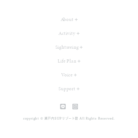
About
Activity
Sightseeing
Life Plan
Voice
Support
copyright © 瀬戸内SUPリゾート碧 All Rights Reserved.